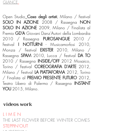
GLANCE
Open Studio_
Casa degli artisti
, Milano / Festival
SOLO IN AZIONE
2008 / Rassegna
NON
SOLO IN AZIONE
2009, Milano / Finalista al
Premio
GD’A
Giovani Danz’Autori della Lombardia
2010 / Rassegna
PUROSANGUE
2010 /
Festival
I NOTTURNI
- Musicamorfosi 2010,
Monza / Festival
EXISTER
2010, Milano /
Rassegna
SPAM
2010, Lucca / Festival
DA TO
2010 / Rassegna
INSIDE/OFF
2012 Mosaico,
Torino / Festival
COREOGRAFIA D'ARTE
2012,
Milano / Festival
LA PIATTAFORMA
2012, Torino
/ Finalista al
PREMIO PRESENTE FUTURO
2012,
Teatro Libero di Palermo / Rassegna
INSTANT
YOU
2015, Milano.
videos work
L I M E N
THE LAST FLOWER BEFORE WINTER COMES
STEPPIN'OUT