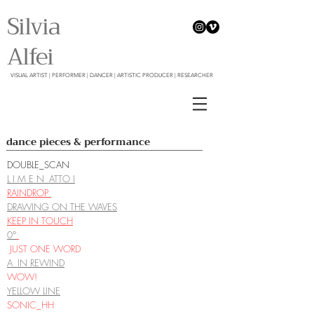
Silvia
Alfei
VISUAL ARTIST | PERFORMER | DANCER | ARTISTIC PRODUCER | RESEARCHER
dance pieces & performance
DOUBLE_SCAN
L I M E N_ATTO I
RAINDROP
DRAWING ON THE WAVES
KEEP IN TOUCH
0°
JUST ONE WORD
A_IN REWIND
WOW!
YELLOW LINE
SONIC_HH