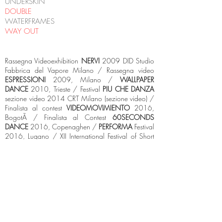
UNDERSKIN
DOUBLE
WATERFRAMES
WAY OUT
Rassegna Videoexhibition
NERVI
2009 DID Studio
Fabbrica del Vapore Milano / Rassegna video
ESPRESSIONI
2009, Milano /
WALLPAPER
DANCE
2010, Trieste / Festival
PIU CHE DANZA
sezione video 2014 CRT Milano (sezione video) /
Finalista al contest
VIDEOMOVIMIENTO
2016,
BogotÃ / Finalista al Contest
60SECONDS
DANCE
2016, Copenaghen /
PERFORMA
Festival
2016, Lugano / XII International Festival of Short
Films
LAGO FILM FEST
XII 2016, Revine Lago (TV)
/ Primo premio nella sezione super corti del Festival
EXPERIMENTAL
Virginia (USA) 2016
/
INTERNATIONAL CIRCUS PERFORMING ARTS
Festival Mirabilia 2016 /
Finalista al contest
LA
DANZA IN 1 MINUTO
2015 , Coorpi
(Coordinamento Danza Piemonte) /
Finalista al
Festival di video danza
CINEMATICA 2017
,
Ancona /
SHORT FORM
Festival 2017, Gornji